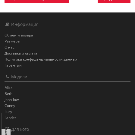
Информация
Обмен и возврат
Размеры
О нас
Доставка и оплата
Политика конфиденциальности данных
Гарантии
Модели
Mick
Beth
John-low
Conny
Lucy
Lander
Для кого