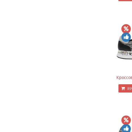
Кроссов
89