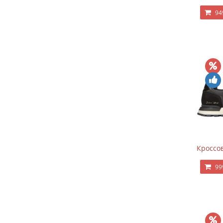
94
Кроссов
99