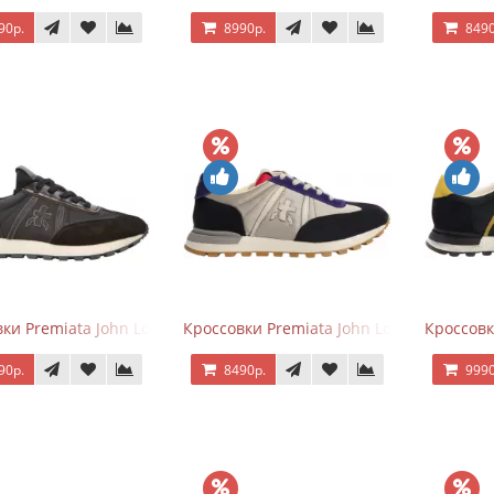
90р.
8990р.
8490
ки Premiata John Low черные
Кроссовки Premiata John Low черные с 
Кроссовк
90р.
8490р.
9990