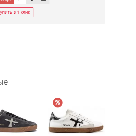
упить в 1 клик
ые