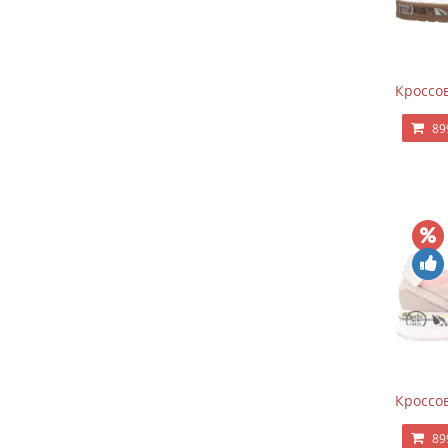
Кроссов
89
Кроссов
89