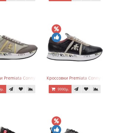
ево-серые с розовым
и Premiata Conny Leather Beige
Кроссовки Premiata Conny Leather Black 
р.
9990р.