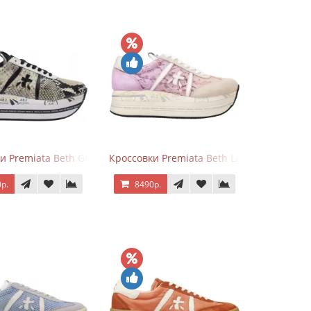
и Premiata Beth Grey Python
Кроссовки Premiata Beth Lace Light Pink S
р.
8490р.