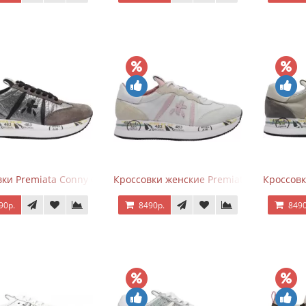
ки Premiata Conny Gray Brown
Кроссовки женские Premiata Conny беж
Кроссовк
90р.
8490р.
8490