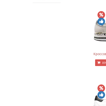
Кроссов
89