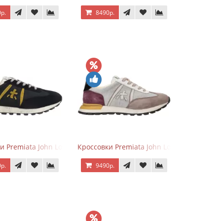
р.
8490р.
серым
и Premiata John Low черные с желтым
Кроссовки Premiata John Low Gray Brown 
р.
9490р.