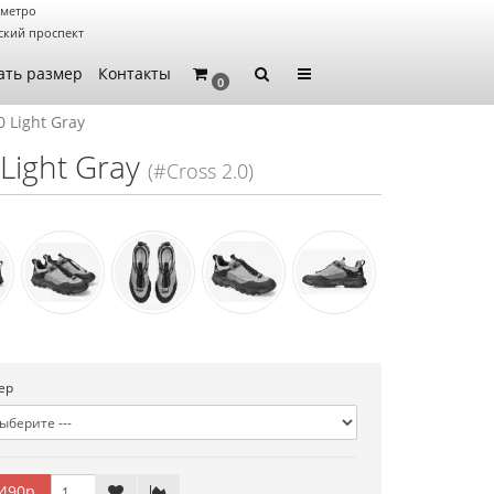
 метро
ский проспект
ать размер
Контакты
0
 Light Gray
Light Gray
(#Cross 2.0)
ер
490р.