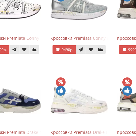
ки Premiata Conny Perforated White
Кроссовки Premiata Conny Lace Blue Silv
Кроссовк
90р.
9490р.
9990
ки Premiata Drake синие с серым
Кроссовки Premiata Drake Light Beige Sil
Кроссовк