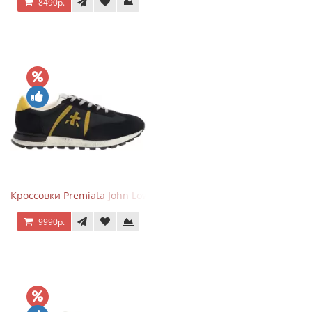
8490р.
Кроссовки Premiata John Low черные с желтым
9990р.