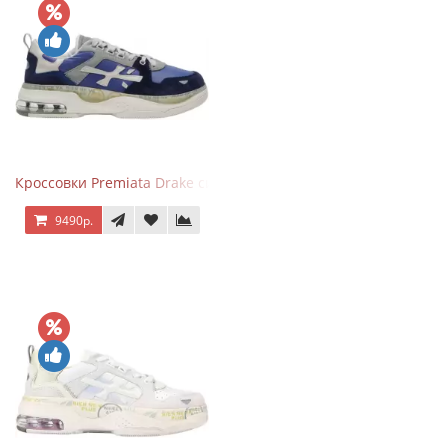
Кроссовки Premiata Drake синие с серым
9490р.