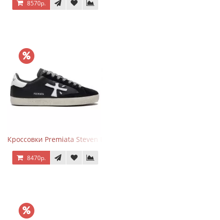
8570р.
Кроссовки Premiata Steven Black White
8470р.