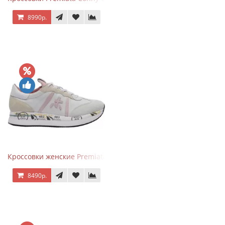
8990р.
Кроссовки женские Premiata Conny бежево-серые с розовым
8490р.