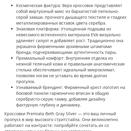
Космическая фактура: Верх кроссовок представляет
собой виртуозный микс из бархатистой пепельно-
серой замши, прочного дышащего текстиля и гладких
металлизированных вставок цвета серебра.
Знаковая платформа: Утолщенная подошва из
невесомого вспененного материала EVA визуально
удлиняет силуэт и добавляет рост. Традиционно она
украшена фирменными архивными штампами
бренда, подчеркивающими аутентичность пары.
Премиальный комфорт: Внутренняя отделка из
нежной телячьей кожи и правильная анатомическая
стелька обеспечивают идеальный микроклимат,
позволяя ногам не уставать во время долгих
прогулок.
Узнаваемый брендинг: Фирменный крест-логотип на
боковой панели гармонично вписан в общую
серебристо-серую гамму, добавляя дизайну
фактурную глубину и динамику.
Кроссовки Premiata Beth Gray Silver — это ваш личный
пропуск в мир высокого стритстайла. Они великолепно
работают на контрасте: попробуйте сочетать их со