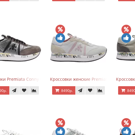
ки Premiata Conny Gray Brown
Кроссовки женские Premiata Conny беж
Кроссовк
90р.
8490р.
8490