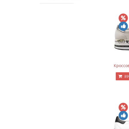
Кроссов
89