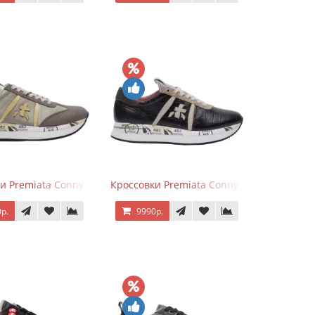
ево-серые с розовым
и Premiata Conny Leather Beige
Кроссовки Premiata Conny Leather Black 
р.
9990р.