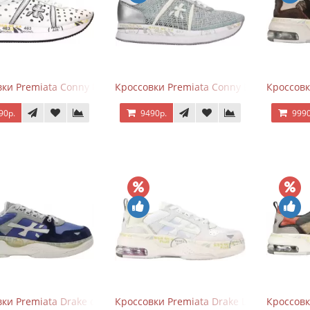
ки Premiata Conny Perforated White
Кроссовки Premiata Conny Lace Blue Silv
Кроссовк
90р.
9490р.
9990
ки Premiata Drake синие с серым
Кроссовки Premiata Drake Light Beige Sil
Кроссовк