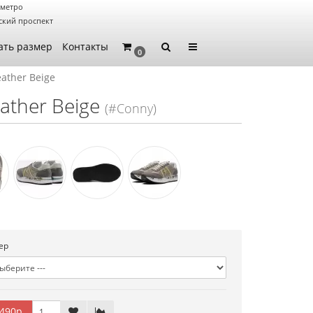
 метро
ский проспект
ать размер
Контакты
0
ather Beige
ather Beige
(#Conny)
ер
490р.