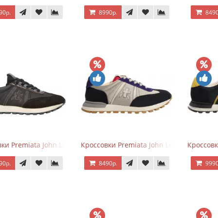
90р.
8990р.
8490
ки Premiata John Low черные
Кроссовки Premiata John Low черные с 
Кроссовк
90р.
8490р.
9990