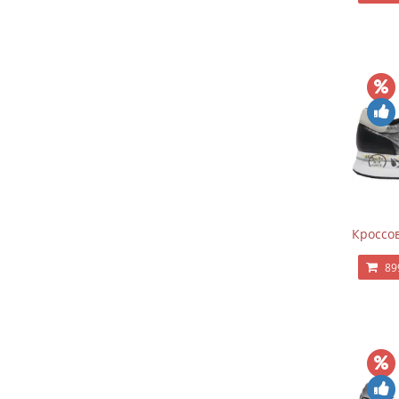
Кроссов
89