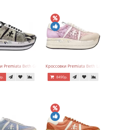
и Premiata Beth Grey Python
Кроссовки Premiata Beth Lace Light Pink S
р.
8490р.