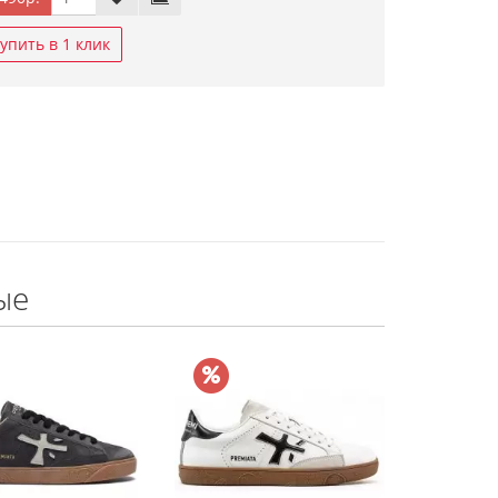
упить в 1 клик
ые