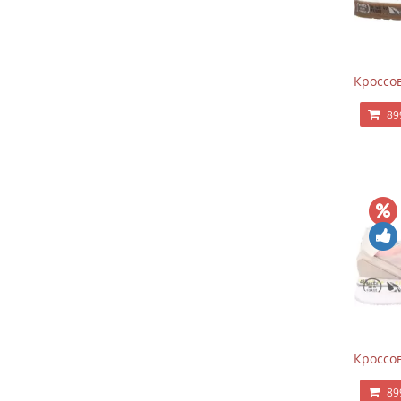
Кроссов
89
Кроссов
89