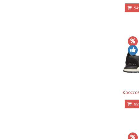
94
Кроссов
99