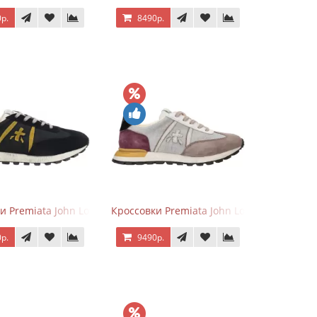
р.
8490р.
серым
и Premiata John Low черные с желтым
Кроссовки Premiata John Low Gray Brown 
р.
9490р.