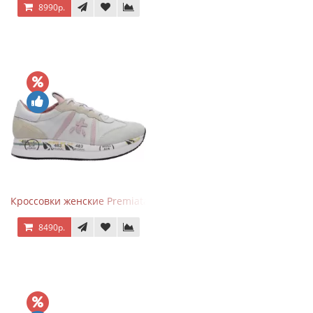
8990р.
Кроссовки женские Premiata Conny бежево-серые с розовым
8490р.