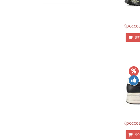
Кроссов
85
Кроссов
99