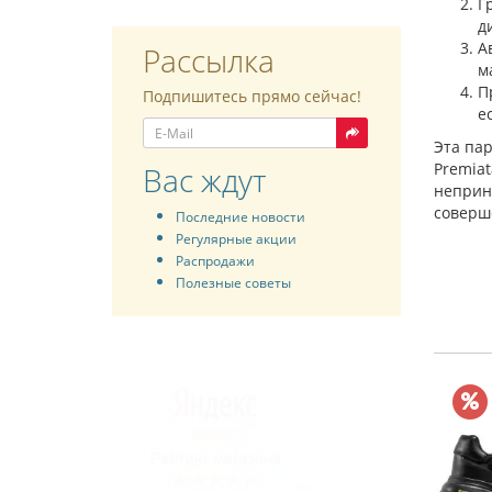
Г
д
А
Рассылка
м
П
Подпишитесь прямо сейчас!
е
Эта пар
Premiat
Вас ждут
неприну
соверш
Последние новости
Регулярные акции
Распродажи
Полезные советы