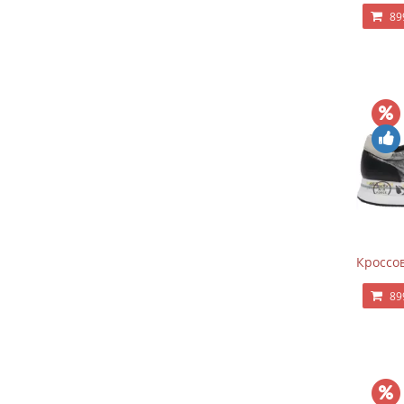
89
Кроссов
89