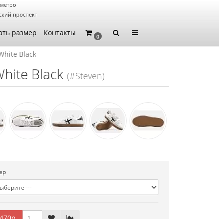
 метро
ский проспект
ать размер
Контакты
0
White Black
hite Black
(#Steven)
ер
470р.