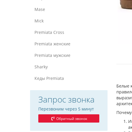
Mase
Mick
Premiata Cross
Premiata женские
Premiata мужские
Sharky
Кеды Premiata
Белые к
правил
Запрос звонка
вырази
архите
Перезвоним через 5 минут
Почему
Обратный звонок
И
а