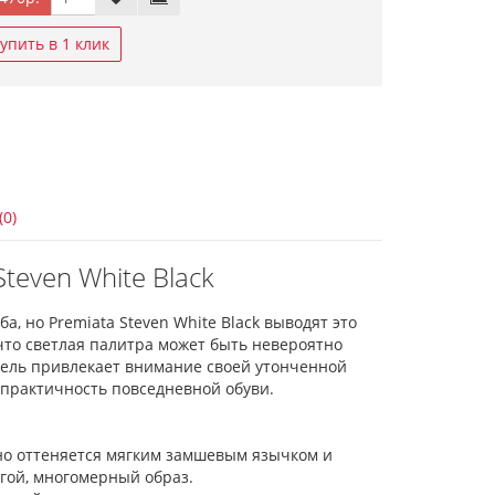
упить в 1 клик
(0)
teven White Black
, но Premiata Steven White Black выводят это
что светлая палитра может быть невероятно
дель привлекает внимание своей утонченной
 практичность повседневной обуви.
пно оттеняется мягким замшевым язычком и
огой, многомерный образ.