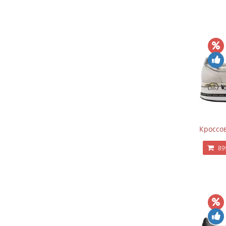
Кроссов
89