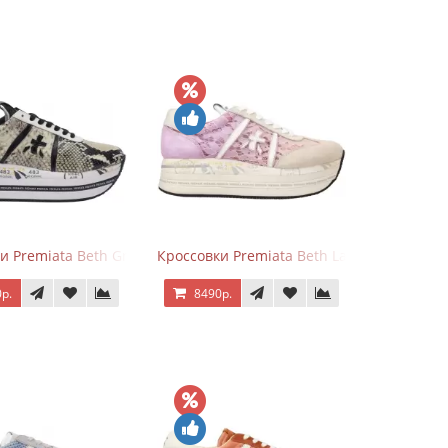
и Premiata Beth Grey Python
Кроссовки Premiata Beth Lace Light Pink S
р.
8490р.