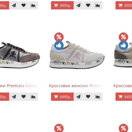
90р.
9490р.
8990
ки Premiata Conny Gray Brown
Кроссовки женские Premiata Conny беж
Кроссовк
90р.
8490р.
8490