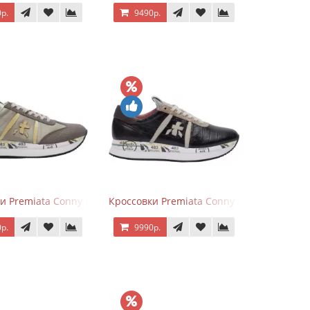
р.
9490р.
ево-серые с розовым
и Premiata Conny Leather Beige
Кроссовки Premiata Conny Leather Black 
р.
9990р.