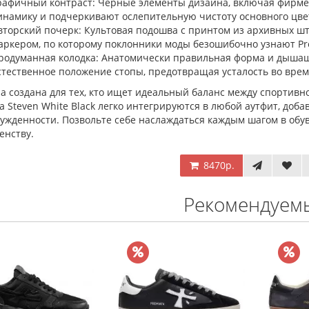
рафичный контраст: Черные элементы дизайна, включая фирменн
инамику и подчеркивают ослепительную чистоту основного цве
вторский почерк: Культовая подошва с принтом из архивных ш
аркером, по которому поклонники моды безошибочно узнают Pr
родуманная колодка: Анатомически правильная форма и дышащ
стественное положение стопы, предотвращая усталость во время
а создана для тех, кто ищет идеальный баланс между спортивно
a Steven White Black легко интегрируются в любой аутфит, доба
жденности. Позвольте себе наслаждаться каждым шагом в обув
енству.
8470р.
Рекомендуем