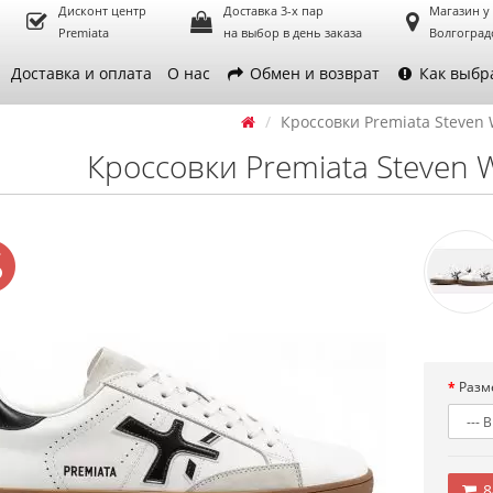
Дисконт центр
Доставка 3-х пар
Магазин у
Premiata
на выбор в день заказа
Волгоград
Доставка и оплата
О нас
Обмен и возврат
Как выбр
Кроссовки Premiata Steven 
Кроссовки Premiata Steven W
Разм
8