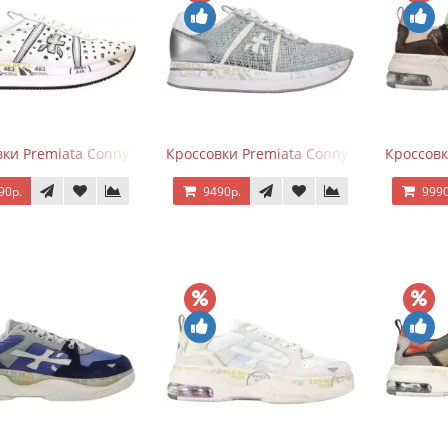
ки Premiata Conny Perforated White
Кроссовки Premiata Conny Lace Blue Silv
Кроссовк
90р.
9490р.
9990