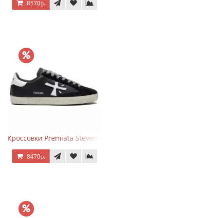
8570р.
Кроссовки Premiata Steven Black White
8470р.