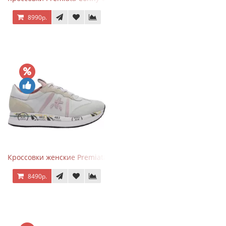
8990р.
Кроссовки женские Premiata Conny бежево-серые с розовым
8490р.