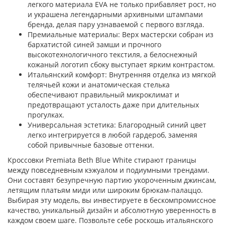
легкого материала EVA не только прибавляет рост, но
и украшена легендарными архивными штампами
бренда, делая пару узнаваемой с первого взгляда.
Премиальные материалы: Верх мастерски собран из
бархатистой синей замши и прочного
высокотехнологичного текстиля, а белоснежный
кожаный логотип сбоку выступает ярким контрастом.
Итальянский комфорт: Внутренняя отделка из мягкой
телячьей кожи и анатомическая стелька
обеспечивают правильный микроклимат и
предотвращают усталость даже при длительных
прогулках.
Универсальная эстетика: Благородный синий цвет
легко интегрируется в любой гардероб, заменяя
собой привычные базовые оттенки.
Кроссовки Premiata Beth Blue White стирают границы
между повседневным кэжуалом и подиумными трендами.
Они составят безупречную партию укороченным джинсам,
летящим платьям миди или широким брюкам-палаццо.
Выбирая эту модель, вы инвестируете в бескомпромиссное
качество, уникальный дизайн и абсолютную уверенность в
каждом своем шаге. Позвольте себе роскошь итальянского