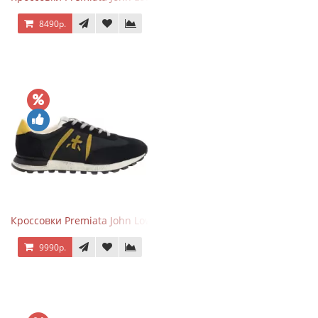
8490р.
Кроссовки Premiata John Low черные с желтым
9990р.