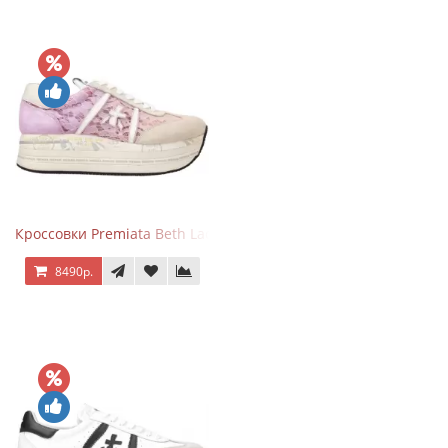
Кроссовки Premiata Beth Lace Light Pink Sand
8490р.