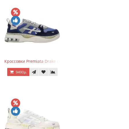
Кроссовки Premiata Drake синие с серым
9490р.