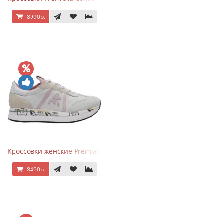
8990р.
Кроссовки женские Premiata Conny бежево-серые с розовым
8490р.