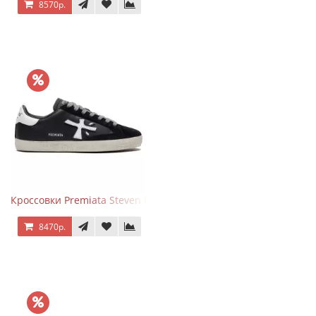
8570р.
Кроссовки Premiata Steven Black White
8470р.