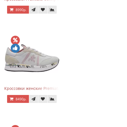
8990р.
Кроссовки женские Premiata Conny бежево-серые с розовым
8490р.