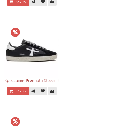
8570р.
Кроссовки Premiata Steven Black White
8470р.