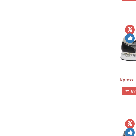
Кроссов
89