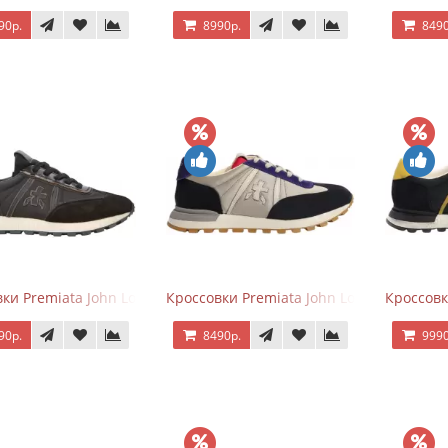
90р.
8990р.
8490
ки Premiata John Low черные
Кроссовки Premiata John Low черные с 
Кроссовк
90р.
8490р.
9990