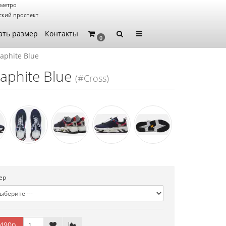
 метро
ский проспект
ать размер
Контакты
0
aphite Blue
aphite Blue
(#Cross)
ер
490р.