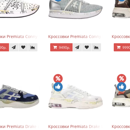
ки Premiata Conny Perforated White
Кроссовки Premiata Conny Lace Blue Silv
Кроссовк
90р.
9490р.
9990
ки Premiata Drake синие с серым
Кроссовки Premiata Drake Light Beige Sil
Кроссовк