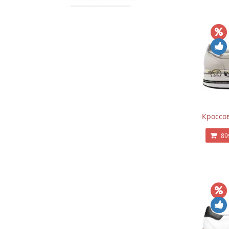
Кроссов
89