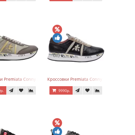
ево-серые с розовым
и Premiata Conny Leather Beige
Кроссовки Premiata Conny Leather Black 
р.
9990р.