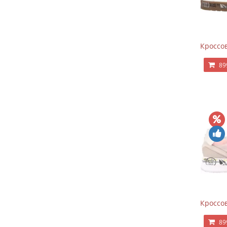
Кроссов
89
Кроссов
89