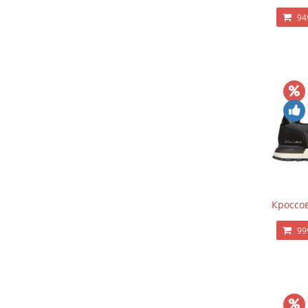
94
Кроссов
99