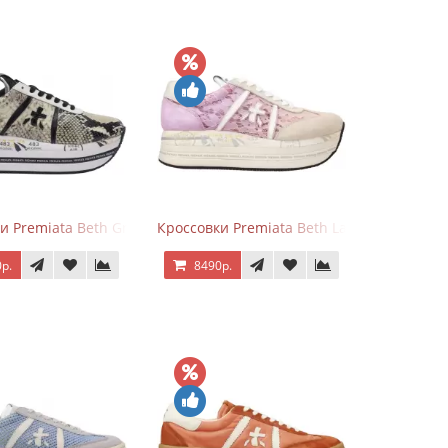
и Premiata Beth Grey Python
Кроссовки Premiata Beth Lace Light Pink S
р.
8490р.