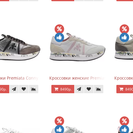
ки Premiata Conny Gray Brown
Кроссовки женские Premiata Conny беж
Кроссовк
90р.
8490р.
8490