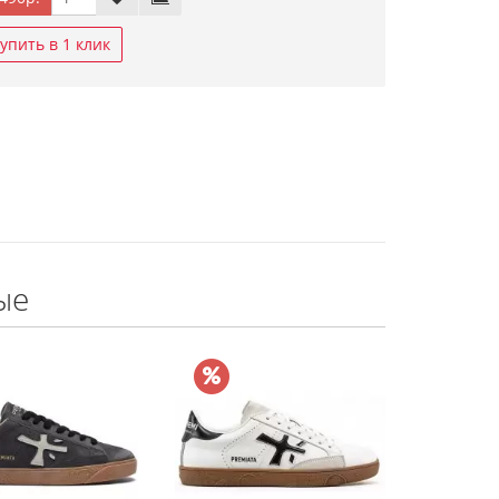
упить в 1 клик
ые