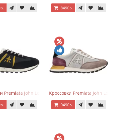
р.
8490р.
серым
и Premiata John Low черные с желтым
Кроссовки Premiata John Low Gray Brown 
р.
9490р.