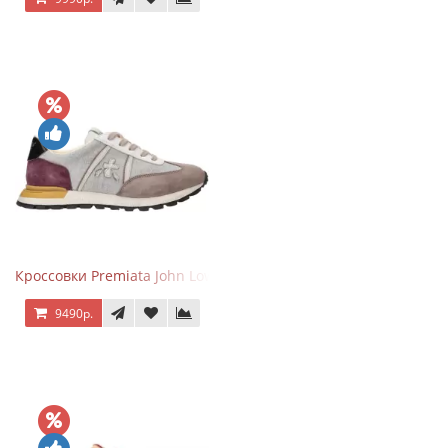
Кроссовки Premiata John Low Gray Brown Purple
9490р.