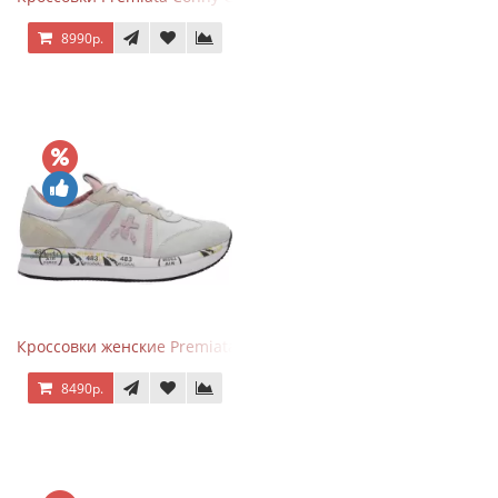
8990р.
Кроссовки женские Premiata Conny бежево-серые с розовым
8490р.