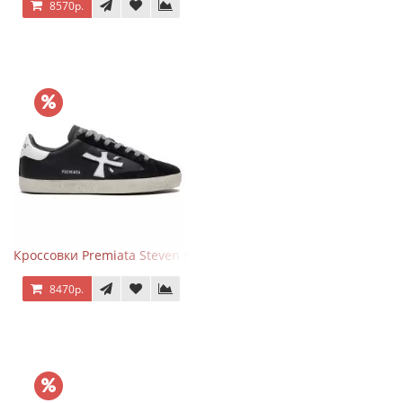
8570р.
Кроссовки Premiata Steven Black White
8470р.