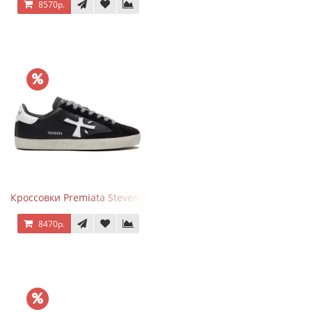
8570р.
Кроссовки Premiata Steven Black White
8470р.