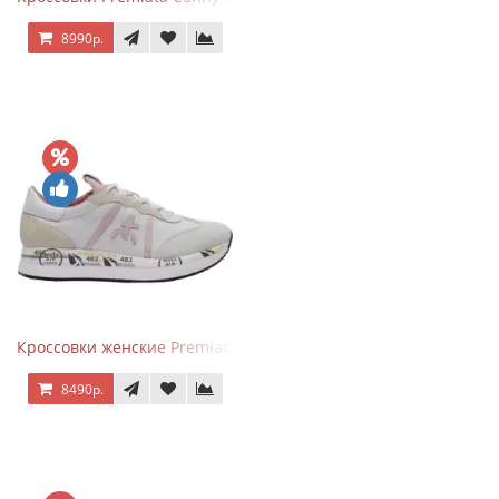
8990р.
Кроссовки женские Premiata Conny бежево-серые с розовым
8490р.