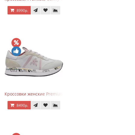
8990р.
Кроссовки женские Premiata Conny бежево-серые с розовым
8490р.