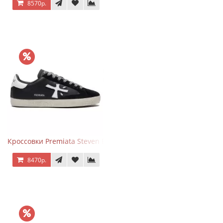
8570р.
Кроссовки Premiata Steven Black White
8470р.