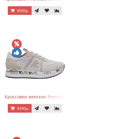
8990р.
Кроссовки женские Premiata Conny бежево-серые с розовым
8490р.