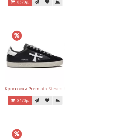
8570р.
Кроссовки Premiata Steven Black White
8470р.