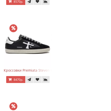
8570р.
Кроссовки Premiata Steven Black White
8470р.