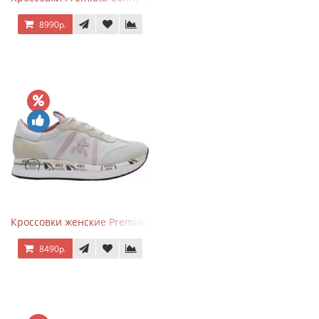
8990р.
Кроссовки женские Premiata Conny бежево-серые с розовым
8490р.