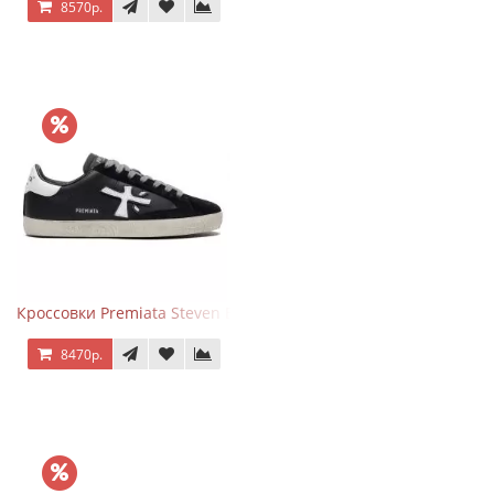
8570р.
Кроссовки Premiata Steven Black White
8470р.