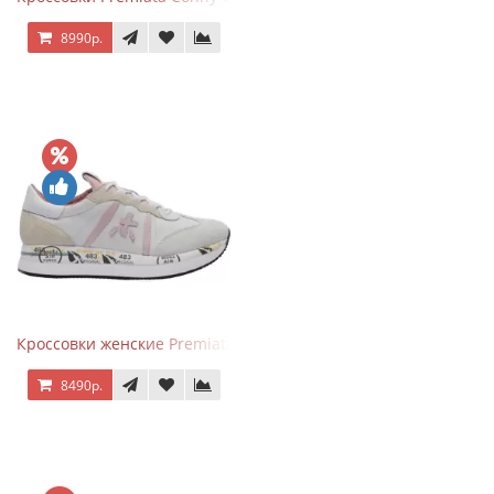
8990р.
Кроссовки женские Premiata Conny бежево-серые с розовым
8490р.