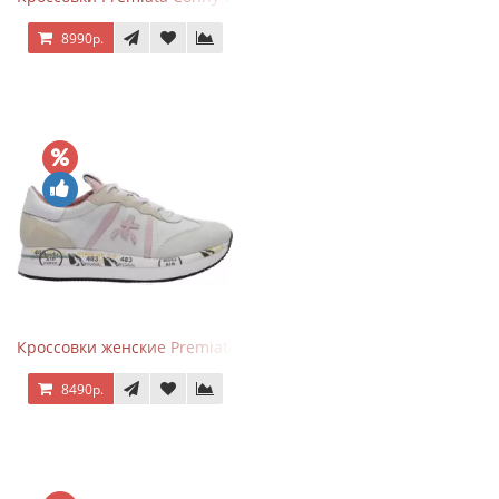
8990р.
Кроссовки женские Premiata Conny бежево-серые с розовым
8490р.