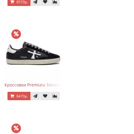
8570р.
Кроссовки Premiata Steven Black White
8470р.